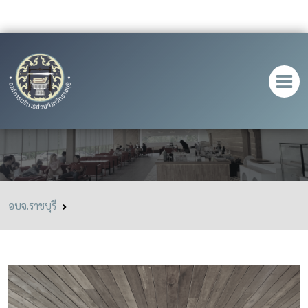
Thegrounds.cafe อ.โพธาราม
อบจ.ราชบุรี