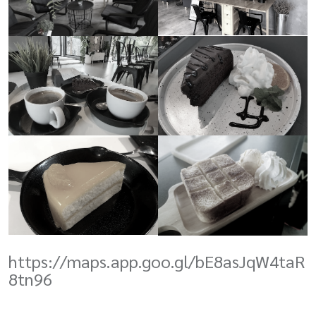
https://maps.app.goo.gl/bE
8
asJqW
4
taR
8
tn
96