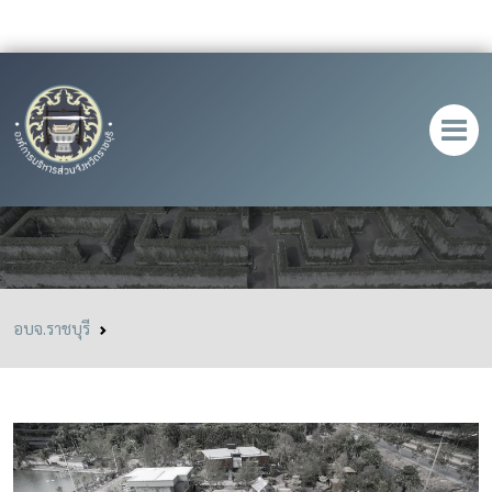
Secret Space อ.โพธาราม
อบจ.ราชบุรี