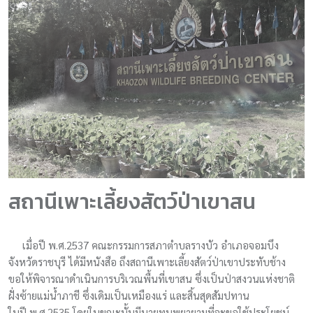
สถานีเพาะเลี้ยงสัตว์ป่าเขาสน
เมื่อปี พ.ศ.2537 คณะกรรมการสภาตำบลรางบัว อำเภอจอมบึง
จังหวัดราชบุรี ได้มีหนังสือ ถึงสถานีเพาะเลี้ยงสัตว์ป่าเขาประทับช้าง
ขอให้พิจารณาดำเนินการบริเวณพื้นที่เขาสน ซึ่งเป็นป่าสงวนแห่งชาติ
ฝั่งซ้ายแม่น้ำภาชี ซึ่งเดิมเป็นเหมืองแร่ และสิ้นสุดสัมปทาน
ในปี พ.ศ.2535 โดยในขณะนั้นมีนายทุนพยายามที่จะขอใช้ประโยชน์