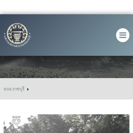
สถานีเพาะเลี้ยงสัตว์ป่าเขาสน
อบจ.ราชบุรี