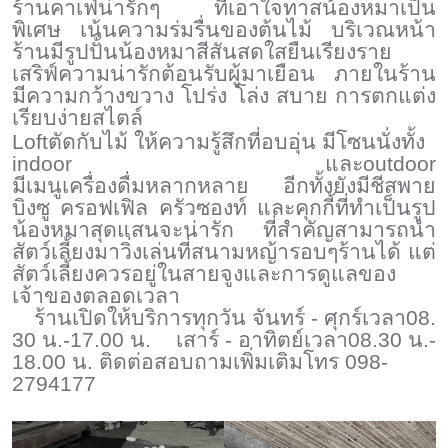
ร้านคาเฟ่น่ารักๆ ที่เอาใจทาสน้องหมาเป็น
พิเศษ เน้นความร่มรื่นของต้นไม้ บริเวณหน้า
ร้านมีรูปปั้นน้องหมาสีสันสดใสยืนเรียงราย
เสริฟ์ความน่ารักต้อนรับผู้มาเยือน ภายในร้าน
มีความกว้างขวาง โปร่ง โล่ง สบาย การตกแต่ง
เรียบง่ายสไตล์
Loft
ตัดกับไม้ ให้ความรู้สึกที่อบอุ่น มีโซนนั่งทั้ง
indoor
และ
outdoor
มีเมนูเครื่องดื่มหลากหลาย อีกทั้งยังมีชีสพาย
บิงซู ครอฟเฟิล ครัวซองท์ และคุกกี้ที่ทำเป็นรูป
น้องหมาสุดแสนจะน่ารัก ที่สำคัญสามารถนำ
สัตว์เลี้ยงมาวิ่งเล่นที่สนามหญ้ารอบๆร้านได้ แต่
สัตว์เลี้ยงควรอยู่ในสายจูงและการดูแลของ
เจ้าของตลอดเวลา
ร้านเปิดให้บริการทุกวัน จันทร์ - ศุกร์เวลา
0
8
.
30 น.
-
17
.
00 น
.
เสาร์ - อาทิตย์เวลา
0
8
.
30 น.
-
18.00 น. ติดต่อสอบถามเพิ่มเติมโทร 098
-
2794177