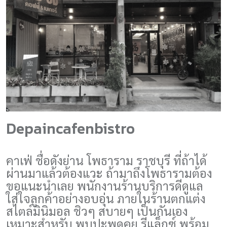
Depaincafenbistro
คาเฟ่ ชื่อดังย่าน โพธาราม ราชบุรี ที่ถ้าได้
ผ่านมาแล้วต้องแวะ ถ้ามาถึงโพธารามต้อง
ขอแนะนำเลย พนักงานร้านบริการดีดูแล
ใส่ใจลูกค้าอย่างอบอุ่น ภายในร้านตกแต่ง
สไตล์มินิมอล ชิวๆ สบายๆ เป็นกันเอง
เหมาะสำหรับ พบปะพูดคุย รีแล็กซ์ พร้อม