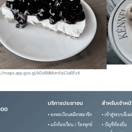
://maps.app.goo.gl/bDvXMMvmYaS3aRPz6
บริการประชาชน
สำหรับเจ้าหน้า
0000
• ลงทะเบียนสมัครสมาชิก
• เข้าสู่ระบบอีเมล
• แจ้งร้องเรียน / ร้องทุกข์
• บัญชีท้องถิ่น