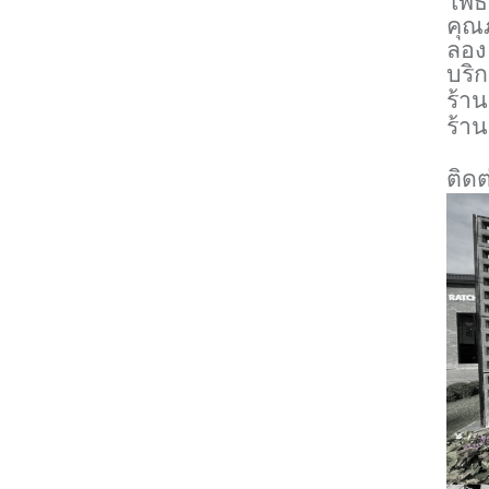
โพธ
คุณ
ลอง 
บริก
ร้าน
ร้าน
ติด