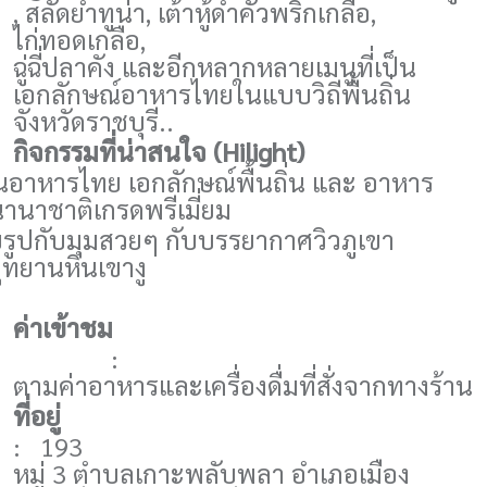
,
สลัดยำทูน่า
,
เต้าหู้ดำคั่วพริกเกลือ
,
ไก่ทอดเกลือ
,
ฉู่ฉี่ปลาคัง และอีกหลากหลายเมนูที่เป็น
เอกลักษณ์อาหารไทยในแบบวิถีพื้นถิ่น
จังหวัดราชบุรี..
กิจกรรมที่น่าสนใจ (
Hilight
)
อาหารไทย เอกลักษณ์พื้นถิ่น และ อาหาร
านาชาติเกรดพรีเมี่ยม
ยรูปกับมุมสวยๆ กับบรรยากาศวิวภูเขา
ุทยานหินเขางู
ค่าเข้าชม
:
ตามค่าอาหารและเครื่องดื่มที่สั่งจากทางร้าน
ที่อยู่
: 193
หมู่ 3 ตำบลเกาะพลับพลา อำเภอเมือง