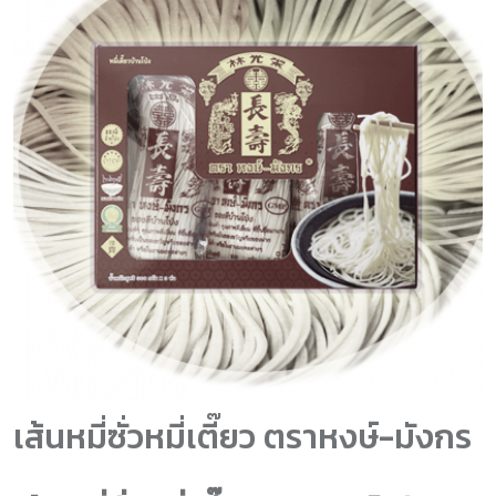
เส้นหมี่ซั่วหมี่เตี๊ยว ตราหงษ์-มังกร