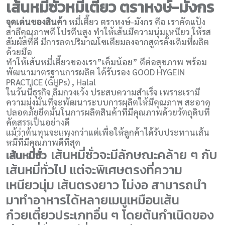
เส้นหมี่ซั่วหมี่เตี๊ยว ตราหงษ์-มังกร
จุดเด่นของสินค้า
หมี่เตี๊ยว ตราหงษ์-มังกร คือ เราคัดแป้ง
สาลีคุณภาพดี โปรตีนสูง ทำให้เส้นมีความนุ่มเหนียว ให้รส
สัมผัสที่ดี มีการลดปริมาณโซเดียมลงจากสูตรดั้งเดิมที่ผลิต
ด้วยมือ
ทำให้เส้นหมี่เตี๊ยวของเรา”เค็มน้อย” ดีต่อสุขภาพ พร้อม
พัฒนามาตรฐานการผลิต ได้รับรอง GOOD HYGEIN
PRACTICE (GHPs) , Halal
ในวันนี้ธุรกิจ ลิ้มกวงเว้ง ประสบความสำเร็จ เพราะเรามี
ความมุ่งมั่นที่จะพัฒนาระบบการผลิตให้มีคุณภาพ สะอาด
ปลอดภัยยึดมั่นในการผลิตสินค้าที่มีคุณภาพด้วยวัตถุดิบที่
คัดสรรเป็นอย่างดี
แม้ว่าต้นทุนจะแพงกว่าแต่เพื่อให้ลูกค้าได้รับประทานเส้น
หมี่ที่มีคุณภาพดีที่สุด
เส้นหมี่ซั่วจะมีลักษณะคล้าย ๆ กับ
เส้นหมี่ซั่ว
เส้นหมี่ทั่วไป แต่จะพิเศษตรงที่ความ
เหนียวนุ่ม เส้นตรงยาว ไม่งอ สามารถนำ
มาทำอาหารได้หลายเมนูเหมือนเส้น
ก๋วยเตี๋ยวประเภทอื่น ๆ โดยต้นกำเนิดของ