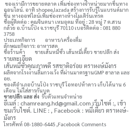
ของเรามีการขยายตลาด เพิ่มช่องทางจำหน่ายมากขึ้นทาง
ออนไลน์. อาทิ shopee,lazada สร้างการรับรู้ในแบรนด์มาก
ขึ้น ทางออฟไลน์เพิ่มช่องทางห้างโมเดิร์นเทรด
ชื่อผู้ติดต่อ : คุณจินตนา เหมอุดม ที่อยู่ : 28 หมู่ 7 ต.สวน
กล้วย อ.บ้านโป่ง จ.ราชบุรี 70110 เบอร์ติดต่อ : 081 880
3758
ประเภทกิจการ
อาหาร/เครื่องดื่ม
ลักษณะกิจการ: อาหารสด
ชื่อร้านค้า
ขายเส้นหมี่ซั่ว เส้นหมี่เตี๊ยว ขายปลีก ส่ง
รายละเอียด
เส้นหมี่ซั่วคุณภาพดี รสชาติอร่อย ตราหงษ์มังกร
ผลิตจากโรงงานลิ้มกวงเว้ง ที่ผ่านมาตรฐานGMP ฮาลาล และ
อย.
ของดีอำเภอบ้านโป่ง ราชบุรี โอทอปห้าดาว เก็บได้นาน 6
เดือน ไม่ใส่สารกันบูด
ขายปลีก และ ส่ง
รับตัวแทนจำหน่าย
อีเมล์ : chamreang.hd@gmail.com เว็บไซต์ :, เข้า
ชมเว็บไซต์. LINE : , Facebook : หมี่เตี๊ยว ตราหงษ์-
มังกร
โทรศัพท์ 08-1880-6445 ,Facebook Comments