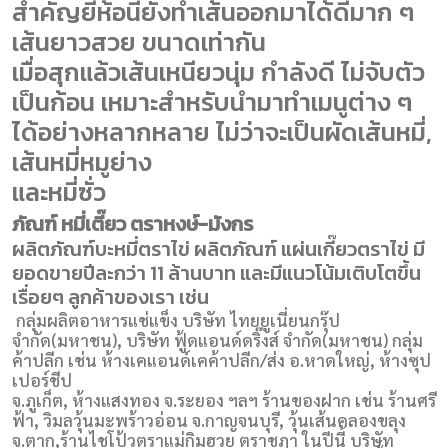
สำคัญยี่ห้อนี้ยังทำเส้นออกมาได้ดีมาก ๆ
เส้นยาวสวย ขนาดเท่ากัน
เมื่อสุกแล้วเส้นเหนียวนุ่ม กำลังดี ไม่จับตัว
เป็นก้อน เหมาะสำหรับนำมาทำเมนูต่าง ๆ
ได้อย่างหลากหลาย ไม่ว่าจะเป็นผัดเส้นหมี่,
เส้นหมี่หมูย่าง
และหมี่ซั่ว
ภัณฑ์ หมี่เตี๊ยว ตราหงษ์-มังกร
ผลิตภัณฑ์บะหมี่ตราไข่ ผลิตภัณฑ์ แผ่นเกี๊ยวตราไข่ มี
ยอดขายปีละกว่า 11 ล้านบาท และมีแนวโน้มเติบโตขึ้น
เรื่อยๆ ลูกค้าของเรา เช่น
กลุ่มผลิตอาหารแช่แข็ง บริษัท ไทยยูเนี่ยนกรุ๊ป
จำกัด(มหาชน), บริษัท ฟู้ดแอนด์ดริ๊งส์ จำกัด(มหาชน) กลุ่ม
ค้าปลีก เช่น ห้างเคแอนด์เคค้าปลีก/ส่ง อ.หาดใหญ่, ห้างซุป
เปอร์ชีป
จ.ภูเก็ต, ห้างแสงทอง จ.ระยอง ฯลฯ ร้านของฝาก เช่น ร้านศรี
ฟ้า, วิมลวุ้นมะพร้าวอ่อน จ.กาญจนบุรี, วุ้นเส้นคลองขลุง
จ.ตาก,ร้านไชโป้วตราแม่กิมฮวย ตราชฎา ในปีนี้ บริษัท