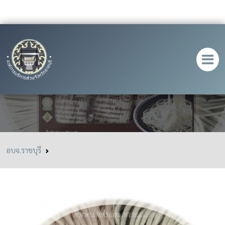
เส้นหมี่ซั่วหมี่เตี๊ยว ตราหงษ์-มังกร
อบจ.ราชบุรี