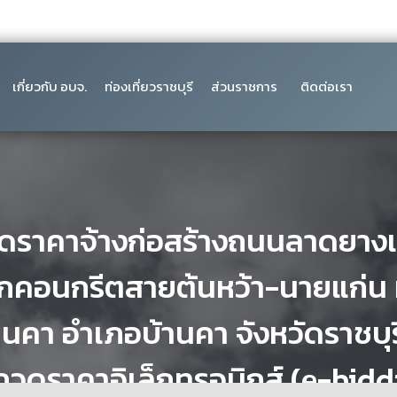
เกี่ยวกับ อบจ.
ท่องเที่ยวราชบุรี
ส่วนราชการ
ติดต่อเรา
ดราคาจ้างก่อสร้างถนนลาดยา
ิกคอนกรีตสายต้นหว้า-นายแก่น หม
นคา อำเภอบ้านคา จังหวัดราชบุรี 
กวดราคาอิเล็กทรอนิกส์ (e-bidd