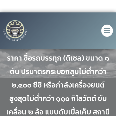
ประกาศ เรื่อง ประกาศผู้ชนะการเสนอ
ราคา ซื้อรถบรรทุก (ดีเซล) ขนาด ๑
ตัน ปริมาตรกระบอกสูบไม่ต่ำกว่า
๒,๔๐๐ ซีซี หรือกำลังเครื่องยนต์
สูงสุดไม่ต่ำกว่า ๑๑๐ กิโลวัตต์ ขับ
เคลื่อน ๒ ล้อ แบบดับเบิ้ลเค็บ สถานี