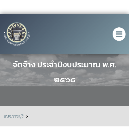
ประกาศ เรื่อง เผยแพร่แผนการจัดซื้อ
จัดจ้าง ประจำปีงบประมาณ พ.ศ.
๒๕๖๘
อบจ.ราชบุรี