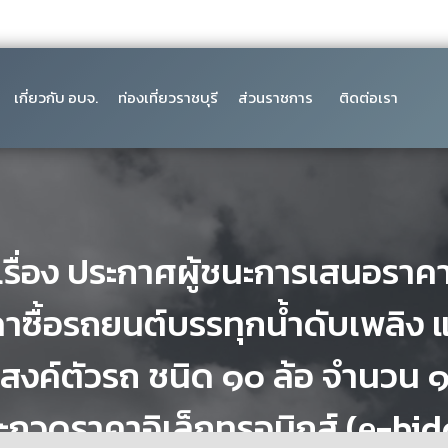
เกี่ยวกับ อบจ.
ท่องเที่ยวราชบุรี
ส่วนราชการ
ติดต่อเรา
เรื่อง ประกาศผู้ชนะการเสนอราค
าซื้อรถยนต์บรรทุกน้ำดับเพลิง
งค์ตัวรถ ชนิด ๑๐ ล้อ จำนวน ๑
ระกวดราคาอิเล็กทรอนิกส์ (e-bi