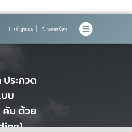
เข้าสู่ระบบ
ลงทะเบียน
า ประกวด
 แบบ
 คัน ด้วย
dding)