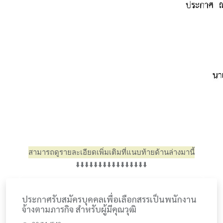
สามารถดูรายละเอียดเพิ่มเติมที่แนบท้ายด้านล่างมานี้
⬇️⬇️⬇️⬇️⬇️⬇️⬇️⬇️⬇️⬇️⬇️⬇️⬇️⬇️⬇️⬇️
Previous
Next
ประกาศรับสมัครบุคคลเพื่อเลือกสรรเป็นพนักงาน
จ้างตามภารกิจ สำหรับผู้มีคุณวุฒิ