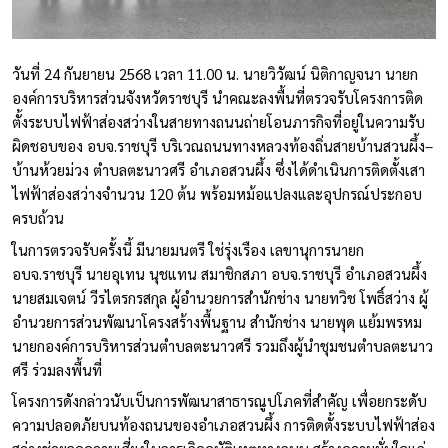
วันที่ 24 กันยายน 2568 เวลา 11.00 น. นายวิวัฒน์ นิติกาญจนา นายก
องค์การบริหารส่วนจังหวัดราชบุรี นำคณะลงพื้นที่ตรวจรับโครงการติด
ตั้งระบบไฟฟ้าส่องสว่างในสายทางถนนถ่ายโอนภารกิจที่อยู่ในความรับ
ผิดชอบของ อบจ.ราชบุรี บริเวณถนนทางหลวงท้องถิ่นสายบ้านสวนผึ้ง–
บ้านห้วยม่วง ตำบลตะนาวศรี อำเภอสวนผึ้ง ซึ่งได้ดำเนินการติดตั้งเสา
ไฟฟ้าส่องสว่างจำนวน 120 ต้น พร้อมหม้อแปลงและอุปกรณ์ประกอบ
ครบถ้วน
ในการตรวจรับครั้งนี้ มีนายมนตรี ใช่รุ่งเรือง เลขานุการนายก
อบจ.ราชบุรี นายอุเทน นุชแทน สมาชิกสภา อบจ.ราชบุรี อำเภอสวนผึ้ง
นายสมเจตน์ วีรไตรกรสกุล ผู้อำนวยการสำนักช่าง นายทวิช โพธิ์สว่าง ผู้
อำนวยการส่วนพัฒนาโครงสร้างพื้นฐาน สำนักช่าง นายพุด แย้มพรหม
นายกองค์การบริหารส่วนตำบลตะนาวศรี รวมถึงผู้นำชุมชนตำบลตะนาว
ศรี ร่วมลงพื้นที่
โครงการดังกล่าวนับเป็นการพัฒนาสาธารณูปโภคที่สำคัญ เพื่อยกระดับ
ความปลอดภัยบนท้องถนนของอำเภอสวนผึ้ง การติดตั้งระบบไฟฟ้าส่อง