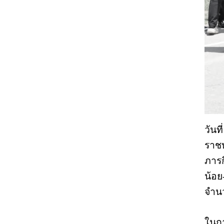
วันท
ราชบ
ภารก
น้อย
จำนว
ในกา