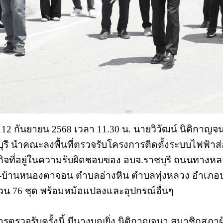
ี่ 12 กันยายน 2568 เวลา 11.30 น. นายวิวัฒน์ นิติกา
ุรี นำคณะลงพื้นที่ตรวจรับโครงการติดตั้งระบบไฟฟ้
ิจที่อยู่ในความรับผิดชอบของ อบจ.ราชบุรี ถนนทางหลว
-บ้านหนองตาจอน ตำบลอ่างหิน ตำบลทุ่งหลวง อำเภอปาก
น 76 ชุด พร้อมหม้อแปลงและอุปกรณ์อื่นๆ
รตรวจรับครั้งนี้ มีนางบุญยิ่ง นิติกาญจนา สมาชิกสภา