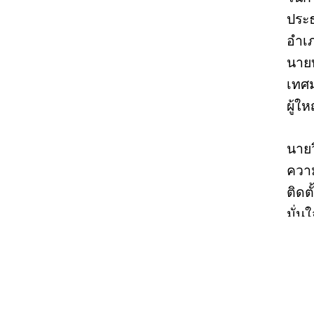
ประ
อำเ
นายบ
เทศม
ผู้ใ
นายว
ความ
ติดต
มั่
องค์การบริหารส่วนจังหวัดราชบุรี