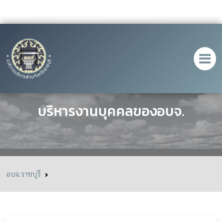
หลักเกณฑืเเละเงื่อนไขเกี่ยวกับการ
บริหารงานบุคคลของอบจ.
อบจ.ราชบุรี