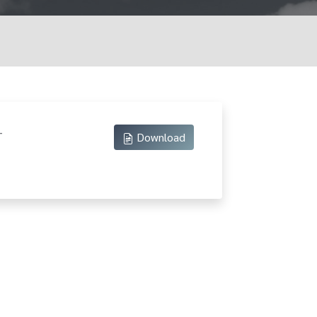
-
Download